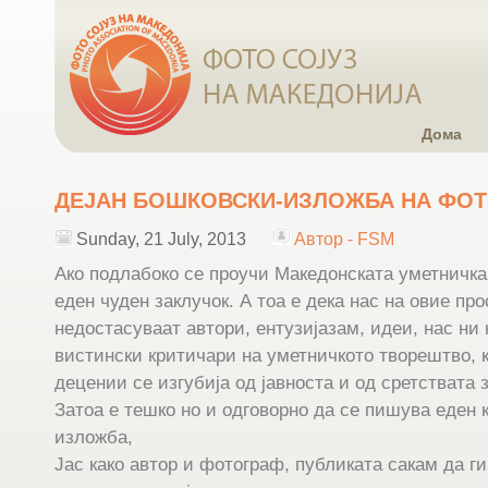
Дома
ДЕЈАН БОШКОВСКИ-ИЗЛОЖБА НА ФО
Sunday, 21 July, 2013
Автор - FSM
Ако подлабоко се проучи Македонската уметничка
еден чуден заклучок. А тоа е дека нас на овие про
недостасуваат автори, ентузијазам, идеи, нас ни
вистински критичари на уметничкото творештво, к
децении се изгубија од јавноста и од сретствата
Затоа е тешко но и одговорно да се пишува еден 
изложба,
Јас како автор и фотограф, публиката сакам да г