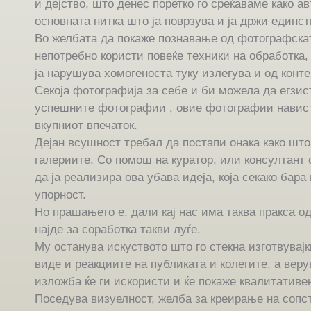
и дејство, што денес поретко го среќаваме како ав
основната нитка што ја поврзува и ја држи единс
Во желбата да покаже познавање од фотографскат
непотребно користи повеќе техники на обработка,
ја нарушува хомогеноста туку излегува и од конт
Секоја фотографија за себе и би можела да егзис
успешните фотографии , овие фотографии навис
вкупниот впечаток.
Дејан всушност требал да постапи онака како што
галериите. Со помош на куратор, или консултант 
да ја реализира ова убава идеја, која секако бара
упорност.
Но прашањето е, дали кај нас има таква пракса о
најде за соработка такви луѓе.
Му останува искуството што го стекна изготвувајк
виде и реакциите на публиката и колегите, а вер
изложба ќе ги искористи и ќе покаже квалитативе
Поседува визуелност, желба за креирање на сопс