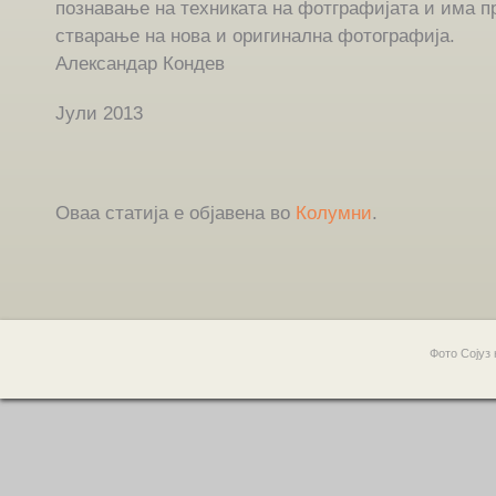
познавање на техниката на фотграфијата и има 
стварање на нова и оригинална фотографија.
Александар Кондев
Јули 2013
Оваа статија е објавена во
Колумни
.
Фото Сојуз 