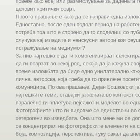
повеке како есеј или размислување за дадената т
целовит критички осврт.
Првото прашање е како да се направи една излож
Едноставно, после еден подолг период на работ
потреба тоа што е сторено да го споделиш со пуб
случува кај младите и неискусни автори кои сеуш
истражување на медиумот?
За нив најтешко е да ги хомогенизираат селектир
да ги поврзат во некој ред, секоја да ја кажува сво
време изложбата да биде едно унилатерално кажу
лична, авторска, која треба да го привлече посети
комуницира. По ова прашање, Дејан Бошковски ја
најтешките теми, ставајки ја жената во контекст с
паралелно ги вплетува пејсажот и моделот во едн
Фотографиите што ги видовме се единствени во 
хетерогени во изведбата. Она што мене ми се до
се концентрирал на фотографските елементи на сл
боја, композиција, перспектива, туку сакал да вн