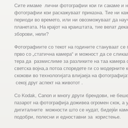
Сите имаме лични фотографии кои ги сакаме и н
фотографии кои раскажуваат приказна. Тие ни каж
периоди во времето, или ни овозможуваат да нау
планетата. На крајот на краиштата, тие велат дек
зборови, нели?
Фотографиите со текот на годините стануваат се
прво со „статична камера“ и можност да се сликаа
тера да размислиме за разликите на таа камера 
светска војна,а потоа споредете ги со модерните 
скокови во технологијата влијаеја на фотографијат
секој друг аспект на животот .
Со Kodak, Canon и многу други брендови, не беш
пазарот на фотографија доживеа огромен скок, а 
дигиталните можности што се нудат, бидејќи кам
подобри, полесни и едноставни за користење.