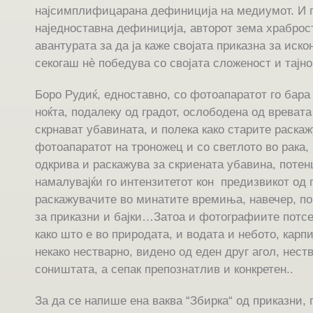
најсимплифицарана дефиниција на медиумот. И п
наједноставна дефиниција, авторот зема храброст
авантурата за да ја каже својата приказна за иско
секогаш нè победува со својата сложеност и тајно
Боро Рудиќ, едноставно, со фотоапаратот го бара
ноќта, подалеку од градот, ослободена од вревата
скрнават убавината, и полека како старите раскаж
фотоапаратот на троножец и со светлото во рака, п
одкрива и раскажува за скриената убавина, потен
намалувајќи го интензитетот кон предизвикот од 
раскажувачите во минатите времиња, навечер, покр
за приказни и бајки…Затоа и фотографиите потсет
како што е во природата, и водата и небото, карп
некако нестварно, видено од еден друг агол, нест
соништата, а сепак препознатлив и конкретен..
За да се напише ена ваква “Збирка“ од приказни,