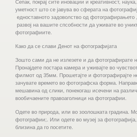
Сепак, покрај сите иновации и креативност, наука
уметност што се јавува во сферата на фотографиј
едноставното задоволство од фотографирањето ,
развој на вашите спсобности да уживате во уник
фотографиите.
Како да се слави Денот на фотографијата
Зошто сами да не излезете и да фотографирате н
Пронајдете постара камера и уживајте во чувство
филмот од 35мм. Прошетајте и фотографирајте не
зачувате времето во фотографска форма. Направет
мешавина од слики, понекогаш исечени на разли
вообичаените правоаголници на фотографии.
Одете во природа, или во зоолошката градина. М
фотографии;. Или одете во музеј за фотографија,
близина да го посетите.