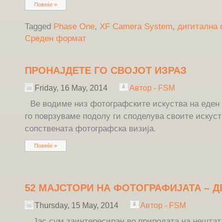
Повеќе »
Tagged
Phase One
,
XF Camera System
,
дигитална 
Среден формат
ПРОНАЈДЕТЕ ГО СВОЈОТ ИЗРАЗ
Friday, 16 May, 2014
Автор - FSM
Ве водиме низ фотографските искуства на еден ав
го поврзуваме подолу ги споделува своите искус
сопствената фотографска визија.
Повеќе »
52 МАЈСТОРИ НА ФОТОГРАФИЈАТА – Д
Thursday, 15 May, 2014
Автор - FSM
„Јас сум заинтересиран во природата на нештат