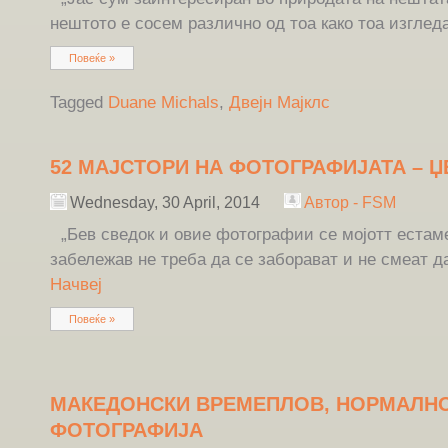
нештото е сосем различно од тоа како тоа изгледа
Повеќе »
Tagged
Duane Michals
,
Двејн Мајклс
52 МАЈСТОРИ НА ФОТОГРАФИЈАТА – Џ
Wednesday, 30 April, 2014
Автор - FSM
„Бев сведок и овие фотографии се мојотт естаме
забележав не треба да се заборават и не смеат да
Начвеј
Повеќе »
МАКЕДОНСКИ ВРЕМЕПЛОВ, НОРМАЛН
ФОТОГРАФИЈА