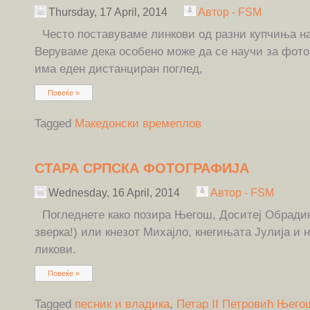
Thursday, 17 April, 2014
Автор - FSM
Често поставуваме линкови од разни купчиња н
Веруваме дека особено може да се научи за фото
има еден дистанциран поглед,
Повеќе »
Tagged
Македонски времеплов
СТАРА СРПСКА ФОТОГРАФИЈА
Wednesday, 16 April, 2014
Автор - FSM
Погледнете како позира Његош, Доситеј Обрадин
зверка!) или кнезот Михајло, кнегињата Јулија и 
ликови.
Повеќе »
Tagged
песник и владика
,
Петар II Петровић Њего