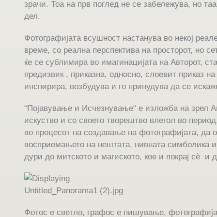
зрачи. Тоа на прв поглед не се забележува, но таа
дел.
Фотографијата всушност настанува во некој реале
време, со реална перспектива на просторот, но сет
ќе се сублимира во имагинацијата на Авторот, с
предизвик , приказна, односно, слоевит приказ на
инспирира, возбудува и го принудува да се искаж
“Појавување и Исчезнување“ е изложба на зрел Ав
искуство и со своето творештво влегол во период,
во процесот на создавање на фотографијата, да 
восприемањето на нештата, нивната симболика и 
дури до митското и магиското, кое и покрај сè и 
Фотос е светло, графос е пишување, фотографија