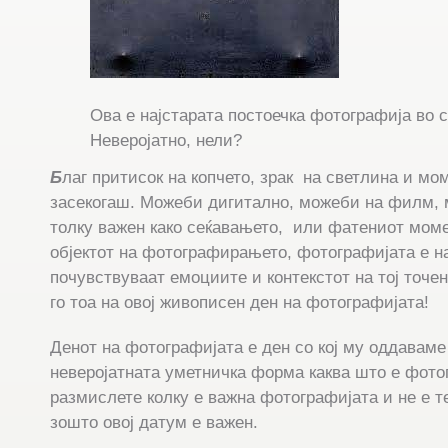
Ова е најстарата постоечка фотографија во с
Неверојатно, нели?
Б
лаг притисок на копчето, зрак на светлина и мо
засекогаш. Можеби дигитално, можеби на филм, 
толку важен како сеќавањето, или фатениот моме
објектот на фотографирањето, фотографијата е н
почувствуваат емоциите и контекстот на тој точе
го тоа на овој живописен ден на фотографијата!
Денот на фотографијата е ден со кој му оддаваме
неверојатната уметничка форма каква што е фото
размислете колку е важна фотографијата и не е 
зошто овој датум е важен.