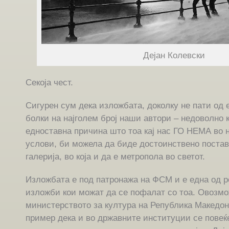
Дејан Колевски
Секоја чест.
Сигурен сум дека изложбата, доколку не пати од 
болки на најголем број наши автори – недоволно 
едноставна причина што тоа кај нас ГО НЕМА во 
услови, би можела да биде достоинствено поставе
галерија, во која и да е метропола во светот.
Изложбата е под патронажа на ФСМ и е една од р
изложби кои можат да се пофалат со тоа. Овозмо
министерството за култура на Република Македон
пример дека и во државните институции се повеќе