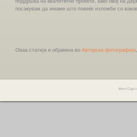
поддршка на квалитетни проекти, како овој на Деј
посакувам да имаме што повеќе изложби со ваков
Оваа статија е објавена во
Авторска фотографија
Фото Сојуз 