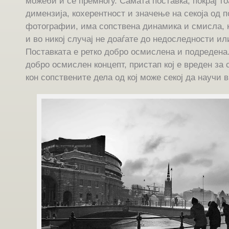
можеби и се премногу. Самата поставка, покрај т
димензија, кохерентност и значење на секоја од 
фотографии, има сопствена динамика и смисла, к
и во никој случај не доаѓате до недоследности и
Поставката е ретко добро осмислена и подредена
добро осмислен концепт, пристап кој е вреден за 
кон сопствените дела од кој може секој да научи 