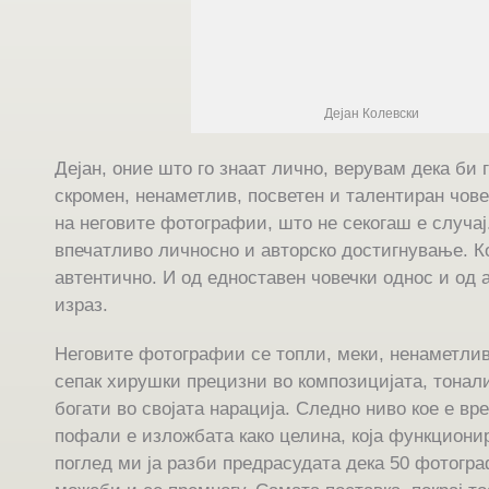
Дејан Колевски
Дејан, оние што го знаат лично, верувам дека би 
скромен, ненаметлив, посветен и талентиран човек
на неговите фотографии, што не секогаш е случај.
впечатливо личносно и авторско достигнување. К
автентично. И од едноставен човечки однос и од 
израз.
Неговите фотографии се топли, меки, ненаметлив
сепак хирушки прецизни во композицијата, тонали
богати во својата нарација. Следно ниво кое е вр
пофали е изложбата како целина, која функциони
поглед ми ја разби предрасудата дека 50 фотогра