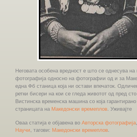
Неговата особена вредност е што се однесува на
фотографија односно на фотографии од и за Маке
една Фб станица која ни остави впечаток. Одличе
ретки бисери на кои се гледа животот од пред сто
Вистинска временска машина со која гарантирано
страницата на
Македонски времеплов
. Уживајте
Оваа статија е објавена во
Авторска фотографија
Научи
, тагови:
Македонски времеплов
.