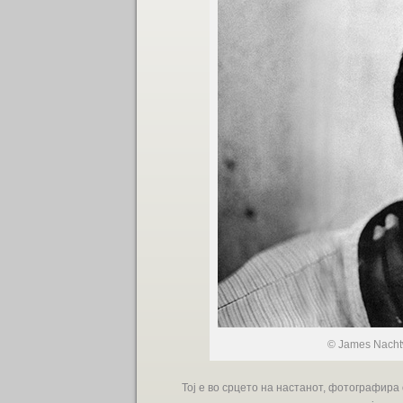
© James Nacht
Тој е во срцето на настанот, фотографира