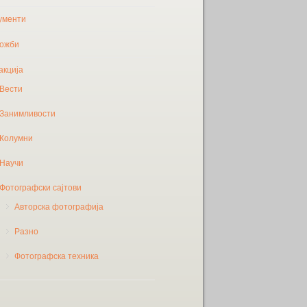
ументи
ожби
акција
Вести
Занимливости
Колумни
Научи
Фотографски сајтови
Авторска фотографија
Разно
Фотографска техника