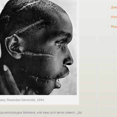
Док
Изл
Ред
wey, Rwandan Genocide, 1994.
 од непосредна близина, или како што вели самиот „Јас