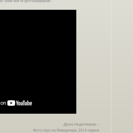
еат оние кои ги фотографирам.“
Драги Неделчевски –
Фото сојуз на Македонија, 2014 година