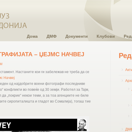
Дома
ДМФ
Документи
Клубови
Ред
ГРАФИЈАТА – ЏЕЈМС НАЧВЕЈ
Ред
SM
Акт
естамент. Настаните кои ги забележав не треба да се
мс Начвеј
Арх
 еден од најдобрите воени фотографи последниве
“ конфликти во повеќе од 30 земји. Работел за Тајм,
л да „покрие“ некои теми, а за тоа агенциите не биле
ките сиропиталишта и гладот во Сомалија), тогаш тие
ДМ