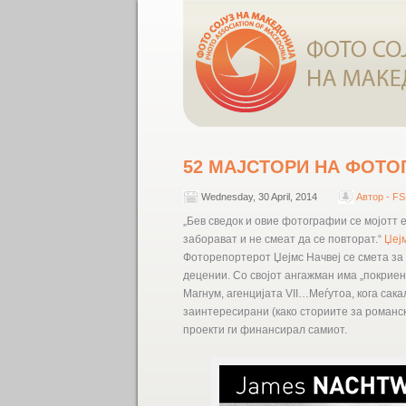
52 МАЈСТОРИ НА ФОТО
Wednesday, 30 April, 2014
Автор - F
„Бев сведок и овие фотографии се мојотт 
заборават и не смеат да се повторат.“
Џеј
Фоторепортерот Џејмс Начвеј се смета за
децении. Со својот ангажман има „покриено
Магнум, агенцијата VII…Меѓутоа, кога сака
заинтересирани (како сториите за романс
проекти ги финансирал самиот.