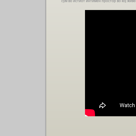
сум во истиот интимен простор во кој жив