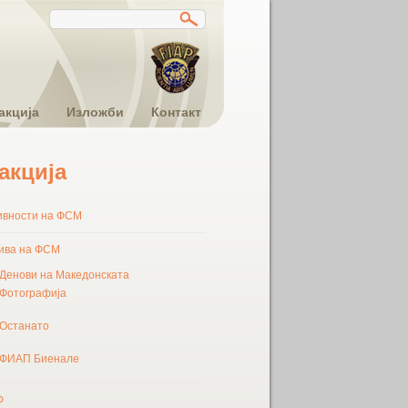
акција
Изложби
Контакт
акција
ивности на ФСМ
ива на ФСМ
Денови на Македонската
Фотографија
Останато
ФИАП Биенале
Ф