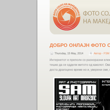
ДОБРО ОНЛАЈН ФОТО 
Thursday, 15 May, 2014
Автор - FSM
Интернетот е преполн со разноразни елек
тешко да се оддели житото од каколот. Ов
доста драгоцено време но и, уверени сме, 