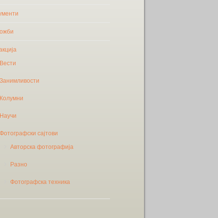
ументи
ожби
акција
Вести
Занимливости
Колумни
Научи
Фотографски сајтови
Авторска фотографија
Разно
Фотографска техника