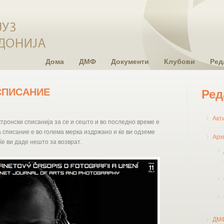
Дома
ДМФ
Документи
Клубови
Ред
СПИСАНИЕ
Ред
Акт
тронски списанија за се и сешто и во
последно време е
а списание е во голема мерка издржано и ќе ви одземе
Арх
ќе ви даде нешто за возврат.
ДМ