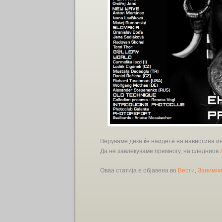
Веруваме дека ќе наидете на навистина и
Да не завлекуваме премногу, на следниов
Оваа статија е објавена во
Вести
,
Занимли