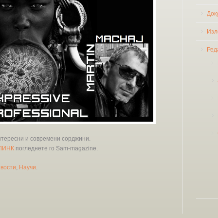
Док
Изл
Ред
нтересни и современи сорджини.
ЛИНК
погледнете го Ѕam-magazine.
вости
,
Научи
.