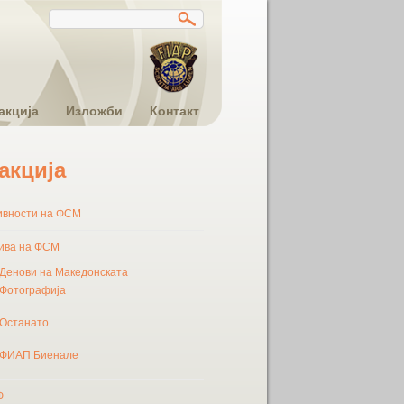
акција
Изложби
Контакт
акција
ивности на ФСМ
ива на ФСМ
Денови на Македонската
Фотографија
Останато
ФИАП Биенале
Ф