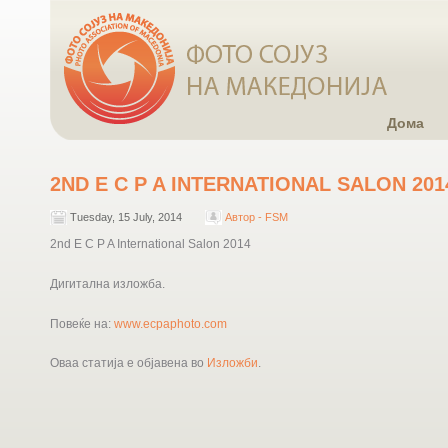
Дома
2ND E C P A INTERNATIONAL SALON 201
Tuesday, 15 July, 2014
Автор - FSM
2nd E C P A International Salon 2014
Дигитална изложба.
Повеќе на:
www.ecpaphoto.com
Оваа статија е објавена во
Изложби
.