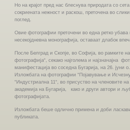
Но на крајот пред нас блеснува природата со сета
сокриената нежност и раскош, преточена во слики
поглед.
Овие фотографии преточени во една ретко убава
несекојдневна монографија, оставаат длабок впеч
После Белград и Скопје, во Софија, во рамките н
фотографија“, секако најголема и најзначајна фо
манифестација во соседна Бугарија, на 26. јуни о.
Изложбата на фотографии “Појавување и Исчезну
“Индустриална 11“, во присуство на членовите н
академија на Бугарија, како и други автори и љу
фотографијата.
Изложбата беше одлично примена и доби ласкави
публиката.