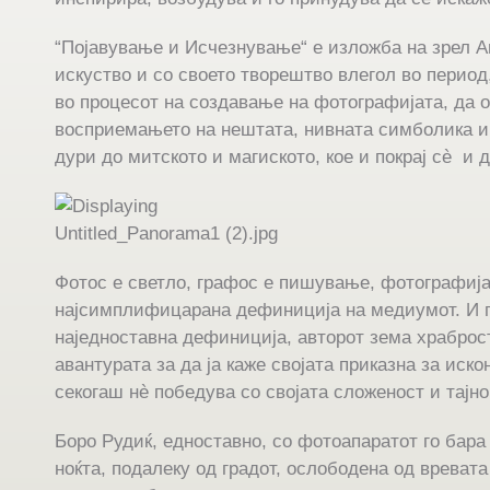
“Појавување и Исчезнување“ е изложба на зрел Ав
искуство и со своето творештво влегол во период,
во процесот на создавање на фотографијата, да 
восприемањето на нештата, нивната симболика и 
дури до митското и магиското, кое и покрај сè и 
Фотос е светло, графос е пишување, фотографија
најсимплифицарана дефиниција на медиумот. И п
наједноставна дефиниција, авторот зема храброст
авантурата за да ја каже својата приказна за иско
секогаш нè победува со својата сложеност и тајно
Боро Рудиќ, едноставно, со фотоапаратот го бара
ноќта, подалеку од градот, ослободена од вревата