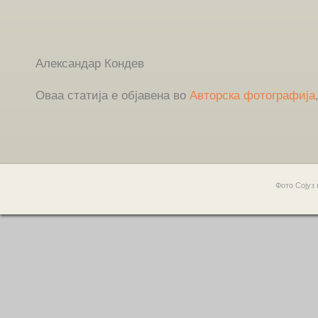
Александар Кондев
Оваа статија е објавена во
Авторска фотографија
Фото Сојуз 