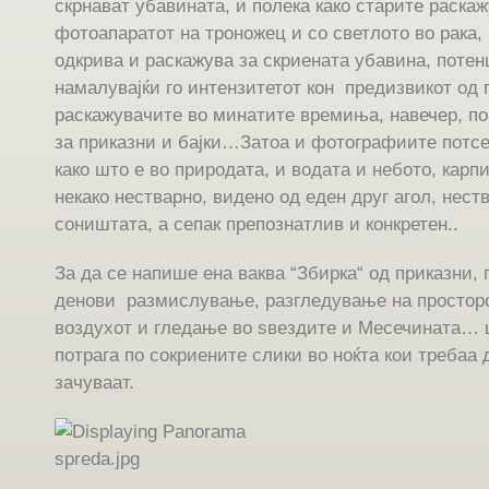
скрнават убавината, и полека како старите раскаж
фотоапаратот на троножец и со светлото во рака, п
одкрива и раскажува за скриената убавина, потен
намалувајќи го интензитетот кон предизвикот од 
раскажувачите во минатите времиња, навечер, покр
за приказни и бајки…Затоа и фотографиите потсет
како што е во природата, и водата и небото, карп
некако нестварно, видено од еден друг агол, нест
соништата, а сепак препознатлив и конкретен..
За да се напише ена ваква “Збирка“ од приказни,
денови размислување, разгледување на простор
воздухот и гледање во ѕвездите и Месечината… 
потрага по сокриените слики во ноќта кои требаа д
зачуваат.