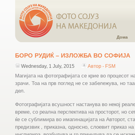
Дома
БОРО РУДИЌ – ИЗЛОЖБА ВО СОФИЈА
Wednesday, 1 July, 2015
Автор - FSM
Магијата на фотографијата се крие во процесот н
зрачи. Тоа на прв поглед не се забележува, но таа
дел.
Фотографијата всушност настанува во некој реале
време, со реална перспектива на просторот, но сет
ќе се сублимира во имагинацијата на Авторот, с
предизвик , приказна, односно, слоевит приказ на
инспирира, возбудува и го принудува да се искаж