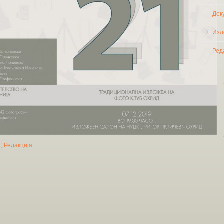
Док
Изл
Ред
и
,
Редакција
.