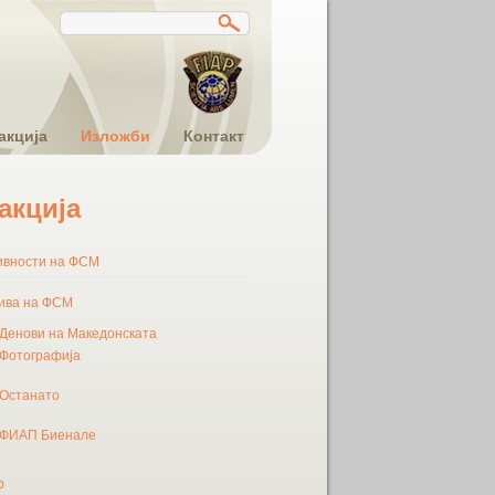
акција
Изложби
Контакт
акција
ивности на ФСМ
ива на ФСМ
Денови на Македонската
Фотографија
Останато
ФИАП Биенале
Ф