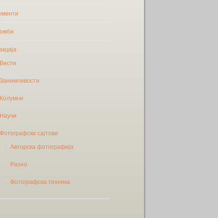
ументи
ожби
акција
Вести
Занимливости
Колумни
Научи
Фотографски сајтови
Авторска фотографија
Разно
Фотографска техника