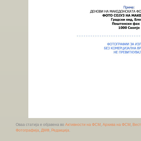
Оваа статија е објавена во
Активности на ФСМ
,
Архива на ФСМ
,
Вес
Фотографија
,
ДМФ
,
Редакција
.