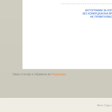
Оваа статија е објавена во
Редакција
.
Фото Сојуз 