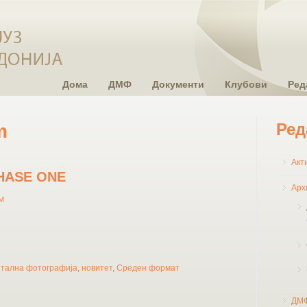
Дома
ДМФ
Документи
Клубови
Ред
Ред
m
Акт
HASE ONE
Арх
SM
итална фотографија
,
новитет
,
Среден формат
ДМ