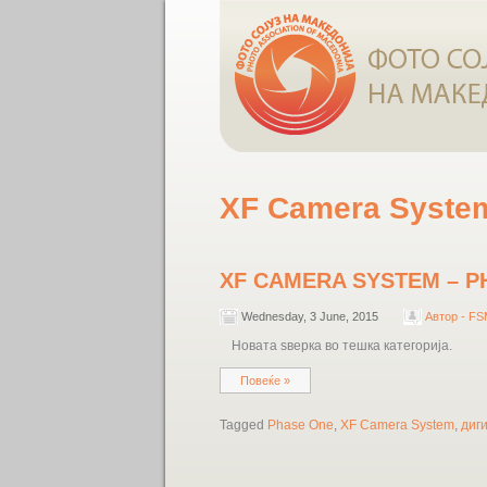
XF Camera Syste
XF CAMERA SYSTEM – P
Wednesday, 3 June, 2015
Автор - F
Новата ѕверка во тешка категорија.
Повеќе »
Tagged
Phase One
,
XF Camera System
,
диг