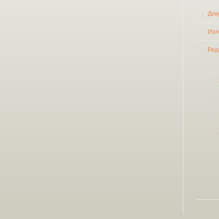
Док
Изл
Ред