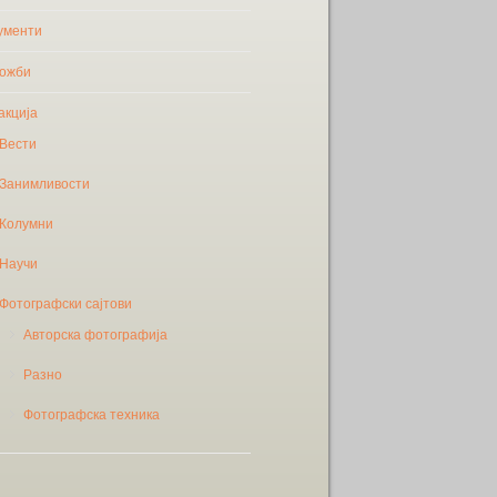
ументи
ожби
акција
Вести
Занимливости
Колумни
Научи
Фотографски сајтови
Авторска фотографија
Разно
Фотографска техника