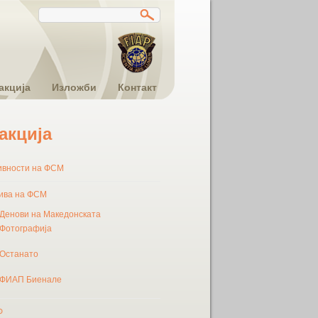
акција
Изложби
Контакт
акција
ивности на ФСМ
ива на ФСМ
Денови на Македонската
Фотографија
Останато
ФИАП Биенале
Ф