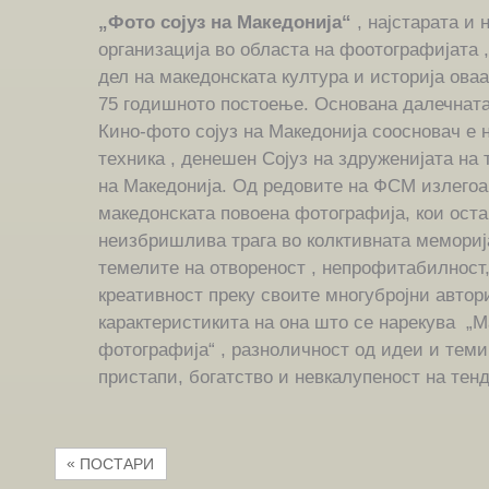
„Фото сојуз на Македонија“
, најстарата и 
организација во областа на фоотографијата 
дел на македонската култура и историја оваа
75 годишното постоење. Основана далечната
Кино-фото сојуз на Македонија соосновач е 
техника , денешен Сојуз на здруженијата на 
на Македонија. Од редовите на ФСМ излегоа
македонската повоена фотографија, кои ост
неизбришлива трага во колктивната мемориј
темелите на отвореност , непрофитабилност,
креативност преку своите многубројни автор
карактеристикита на она што се нарекува „
фотографија“ , разноличност од идеи и теми
пристапи, богатство и невкалупеност на тен
«
ПОСТАРИ