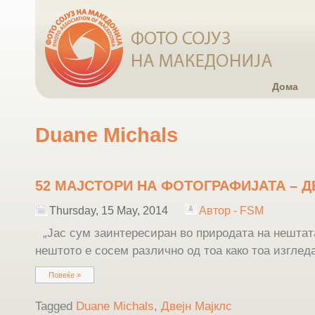
Дома
Duane Michals
52 МАЈСТОРИ НА ФОТОГРАФИЈАТА – Д
Thursday, 15 May, 2014
Автор - FSM
„Јас сум заинтересиран во природата на нештат
нештото е сосем различно од тоа како тоа изгледа
Повеќе »
Tagged
Duane Michals
,
Двејн Мајклс