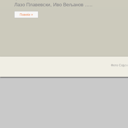
Лазо Плавевски, Иво Вељанов …..
Повеќе »
Фото Сојуз 