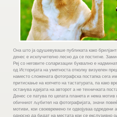
Она што ја одушевуваше публиката како брилјант
денес е исклучително лесно да се постигне. Зам
Реј со неговите соларизации буквално е надминат,
од Историјата на уметноста отколку визуелен пре
наместо сложената фотографска постапка сега и
притискање на копчето на тастатурата, па како вр
останува идејата на авторот а не техничката пост
Денес се патува по целата планета и нема мотив к
обичниот љубител на фотографијата, значи повеќ
мотиви, кои своевремено ги одвојуваа одредени а
односно да бидат на местата кои се екслузивно о