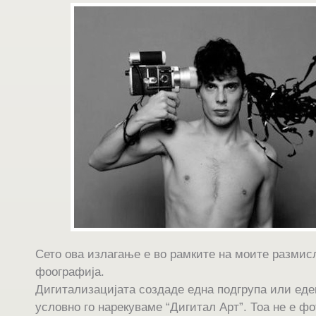
Сето ова излагање е во рамките на моите размис
фоографија.
Дигитализацијата создаде една подгрупа или еде
условно го нарекуваме “Дигитал Арт”. Тоа не е ф