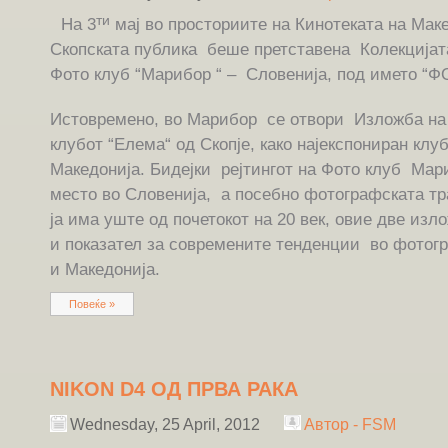
ти
На 3
мај во просториите на Кинотеката на Мак
Скопската публика беше претставена Колекција
Фото клуб “Марибор “ – Словенија, под името “
Истовремено, во Марибор се отвори Изложба н
клубот “Елема“ од Скопје, како најекспониран клу
Македонија. Бидејки рејтингот на Фото клуб Мар
место во Словенија, а посебно фотографската т
ја има уште од почетокот на 20 век, овие две изло
и показател за современите тенденции во фотог
и Македонија.
Повеќе »
NIKON D4 ОД ПРВА РАКА
Wednesday, 25 April, 2012
Автор - FSM