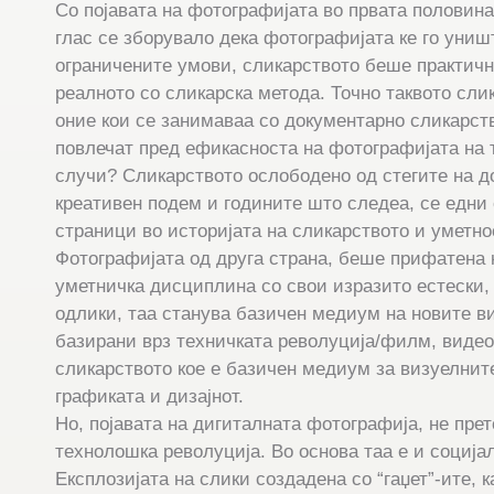
Со појавата на фотографијата во првата половина 
глас се зборувало дека фотографијата ке го униш
ограничените умови, сликарството беше практич
реалното со сликарска метода. Точно таквото сли
оние кои се занимаваа со документарно сликарств
повлечат пред ефикасноста на фотографијата на 
случи? Сликарството ослободено од стегите на 
креативен подем и годините што следеа, се едни 
страници во историјата на сликарството и уметно
Фотографијата од друга страна, беше прифатена 
уметничка дисциплина со свои изрaзито естески,
одлики, таа станува базичен медиум на новите в
базирани врз техничката револуција/филм, видео,
сликарството кое е базичен медиум за визуелнит
графиката и дизајнот.
Но, појавата на дигиталната фотографија, не пре
технолошка револуција. Во основа таа е и соција
Експлозијата на слики создадена со “гаџет”-ите, 