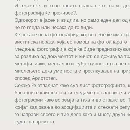
И секако ќе си го поставите прашањето , па кој де
фотографија ќе преживее?.
Одговорот е јасен и видлив, но само еден дел од
не го гледа или несака да го види.
Ке остане онаа фотографија кој во себе ќе има кре
вистинска порака, која со помош на фотоапаратот
гледања, фотографија која ќе биде предизвикува
за разлика од документот и кичот, се доживува т
метафизички, ментално и субјективно, а тоа не с
мислењето дека уметноста е преслкување на пр
според Аристотел.
Секако ќе отпаднат како сув лист фотографиите, 
баналните клишеа кои ги гледаме по салоните и 
фотографии како во земјата така и во странство. 
кријат зад звања во асоцијациите и стекнати репу
го направи своето и тие дела како и многу други 
судот на времето.