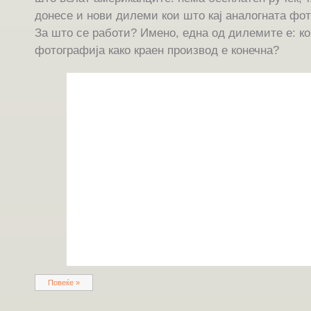
донесе и нови дилеми кои што кај аналогната фот
За што се работи? Имено, една од дилемите е: ко
фотографија како краен производ е конечна?
Повеќе »