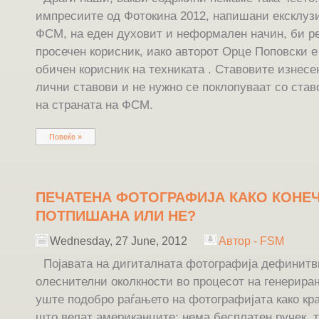
импресиите од Фотокина 2012, напишани ексклузи
ФСМ, на еден духовит и неформален начин, би ре
просечен корисник, иако авторот Орце Поповски е
обичен корисник на техниката . Ставовите изнесе
лични ставови и не нужно се поклопуваат со став
на страната на ФСМ.
Повеќе »
ПЕЧАТЕНА ФОТОГРАФИЈА КАКО КОНЕ
ПОТПИШАНА ИЛИ НЕ?
Wednesday, 27 June, 2012
Автор - FSM
Појавата на дигиталната фотографија дефинитв
олеснителни околкности во процесот на генерир
уште подобро раѓањето на фотографијата како кра
што велат американците: нема бесплатен ручек, т.