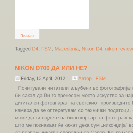
Повеќе »
Tagged
D4
,
FSM
,
Macedonia
,
Nikon D4
,
nikon review
NIKON D700 ДА ИЛИ НЕ?
Friday, 13 April, 2012
Автор - FSM
Почитувани читатели вљубени во фотографијата,
би сакал да Ви го пренесам моето искуство за нај
дигитален фотоапарат на светскиот производите 
намера да ве оптеретувам со технички податоци, 
може да ги најдете на било кој сајт за фотогравс
што ме познаваат ќе кажат дека сум „никонџија“ в
да правам никакви споредби со Canon. Кој го бара