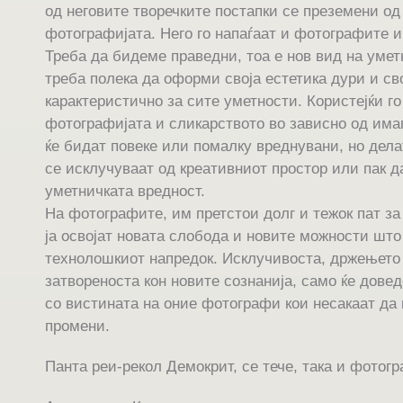
од неговите творечките постапки се преземени од
фотографијата. Него го напаѓаат и фотографите и
Треба да бидеме праведни, тоа е нов вид на умет
треба полека да оформи своја естетика дури и св
карактеристично за сите уметности. Користејќи го
фотографијата и сликарството во зависно од има
ќе бидат повеке или помалку вреднувани, но дела
се исклучуваат од креативниот простор или пак д
уметничката вредност.
На фотографите, им претстои долг и тежок пат за д
ја освојат новата слобода и новите можности што
технолошкиот напредок. Исклучивоста, држењето
затвореноста кон новите сознанија, само ќе дове
со вистината на оние фотографи кои несакаат да 
промени.
Панта реи-рекол Демокрит, се тече, така и фотогр