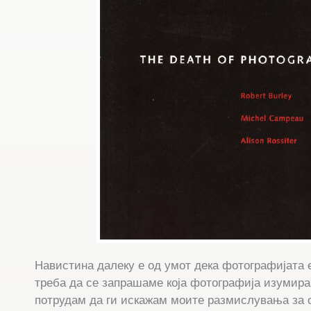
Навистина далеку е од умот дека фотографијата 
треба да се запрашаме која фотографија изумира.
потрудам да ги искажам моите размислувања за 