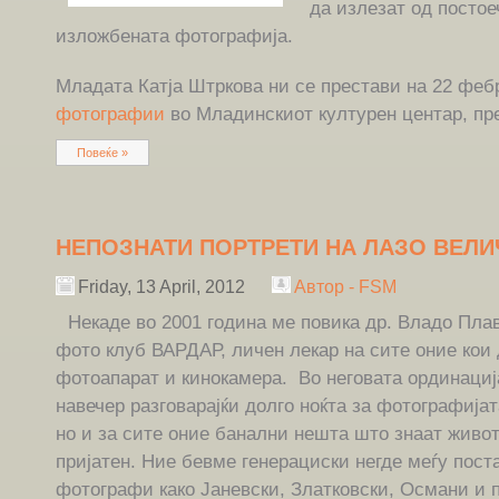
да излезат од постое
изложбената фотографија.
Младата Катја Штркова ни се престави на 22 фе
фотографии
во Младинскиот културен центар, пр
Повеќе »
НЕПОЗНАТИ ПОРТРЕТИ НА ЛАЗО ВЕЛ
Friday, 13 April, 2012
Автор - FSM
Некаде во 2001 година ме повика др. Владо Плав
фото клуб ВАРДАР, личен лекар на сите оние кои 
фотоапарат и кинокамера. Во неговата ординациј
навечер разговарајќи долго ноќта за фотографијат
но и за сите оние банални нешта што знаат живот
пријатен. Ние бевме генерациски негде меѓу пост
фотографи како Јаневски, Златковски, Османи и 