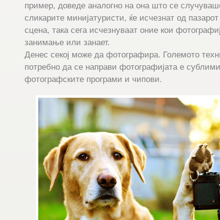
пример, доведе аналогно на она што се случуваше
сликарите минијатуристи, ќе исчезнат од пазарот
сцена, така сега исчезнуваат оние кои фотографиј
занимање или занает.
Денес секој може да фотографира. Големото техн
потребно да се направи фотографијата е сублими
фотографските програми и чипови.