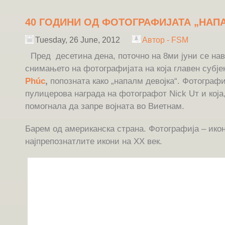
40 ГОДИНИ ОД ФОТОГРАФИЈАТА „НАП
Tuesday, 26 June, 2012
Автор - FSM
Пред десетина дена, поточно на 8ми јуни се на
снимањето на фотографијата на која главен субје
Phúc
,
попозната како „напалм девојка“. Фотографи
пулицерова награда на фотографот Nick Uт и која
помогнала да запре војната во Виетнам.
Барем од американска страна. Фотографија – ико
најпрепознатлите икони на ХХ век.