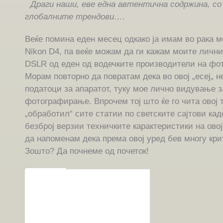
Драги наши, еве една автентична содржина, со 
глобалните трендови….
Веќе помина еден месец одкако ја имам во рака мо
Nikon D4, па веќе можам да ги кажам моите лични
DSLR од еден од водечките производители на фо
Морам повторно да повратам дека во овој „есеј„ 
податоци за апаратот, туку мое лично видување за
фотографирање. Впрочем тој што ќе го чита овој т
„обработил“ сите статии по светските сајтови ка
безброј верзии техничките карактеристики на ово
да напоменам дека према овој уред бев многу кри
Зошто? Да почнеме од почеток!