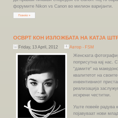
форумите Nikon vs Canon во милион варијанти.
Повеќе »
ОСВРТ КОН ИЗЛОЖБАТА НА КАТЈА ШТ
Friday, 13 April, 2012
Автор - FSM
Женската фотографиј
поприсутна кај нас. 
“дамите“ на македон
квалитетот на своите
инвентивниот приста
реализација заслужу
искрени честитки.
Уште повеќе радува к
појавуваат нови млад